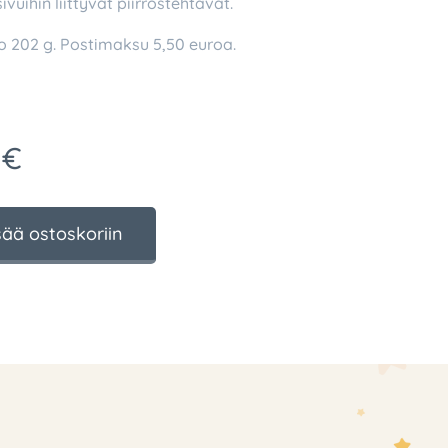
ivuihin liittyvät piirrostehtävät.
o 202 g. Postimaksu 5,50 euroa.
€
sää ostoskoriin