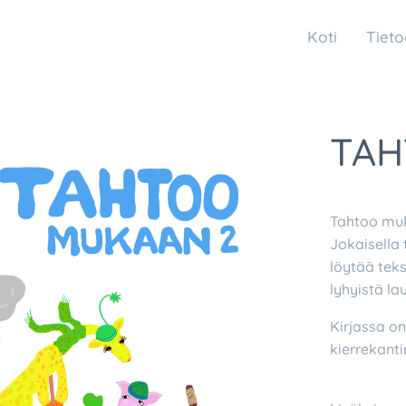
Koti
Tieto
TAH
Tahtoo muk
Jokaisella 
löytää teks
lyhyistä la
Kirjassa on
kierrekanti