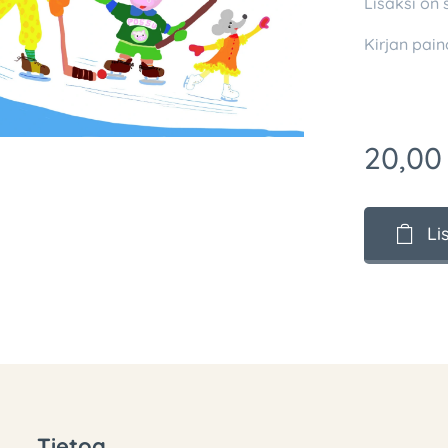
Lisäksi on s
Kirjan pain
20,00
Li
Tietoa